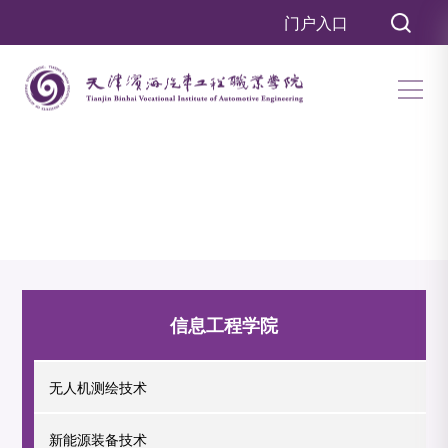
门户入口
信息工程学院
无人机测绘技术
新能源装备技术