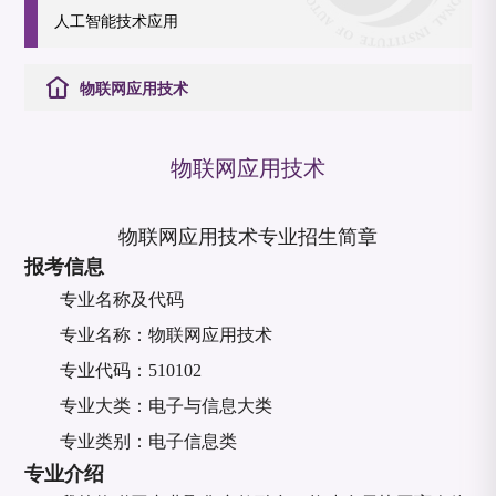
人工智能技术应用
物联网应用技术
物联网应用技术
物联网应用技术专业招生简章
报考信息
专业名称及代码
专业名称：物联网应用技术
专业代码：510102
专业大类：电子与信息大类
专业类别：电子信息类
专业介绍