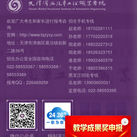
欢迎广大考生和家长进行报考咨
招生手机专线
询
赵老师：18702261111
官网：http://www.tqzyxy.com
孙老师：17702220318
地址：天津市津南区葛沽镇创新
闻老师：18822227312
二路36号
闻老师：18526323751
招生办公室全国咨询电话
逄老师：19922460379
022-58553367 / 58553368 /
于老师：18822386515
58553369
黑龙江招生专线
报考QQ：226469258
岳老师: 13903600001
监督电话: 022-58553395
×
微信公众号
特别关注