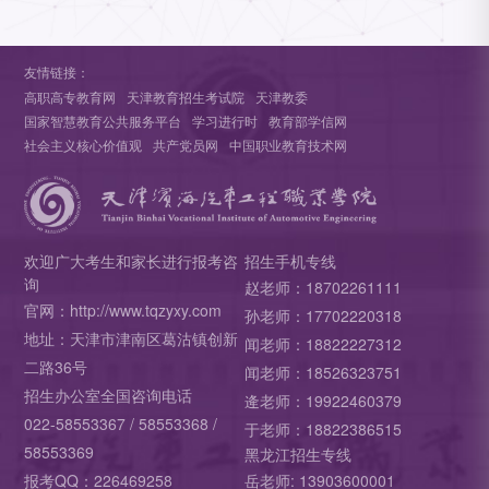
友情链接：
高职高专教育网
天津教育招生考试院
天津教委
国家智慧教育公共服务平台
学习进行时
教育部学信网
社会主义核心价值观
共产党员网
中国职业教育技术网
欢迎广大考生和家长进行报考咨
招生手机专线
询
赵老师：18702261111
官网：http://www.tqzyxy.com
孙老师：17702220318
地址：天津市津南区葛沽镇创新
闻老师：18822227312
二路36号
闻老师：18526323751
招生办公室全国咨询电话
逄老师：19922460379
022-58553367 / 58553368 /
于老师：18822386515
58553369
黑龙江招生专线
报考QQ：226469258
岳老师: 13903600001