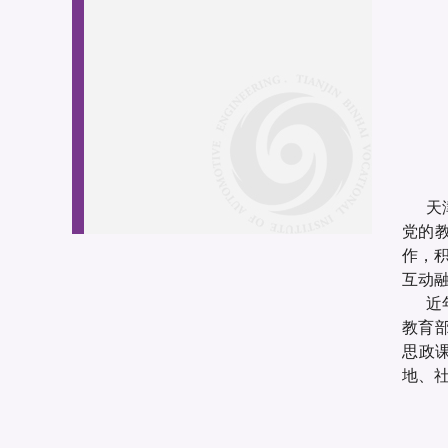
天
党的
作，
互动
近
教育
思政
地、