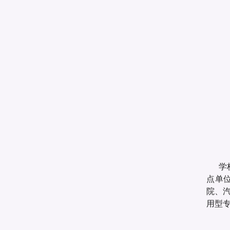
学
点单位
院、
用型