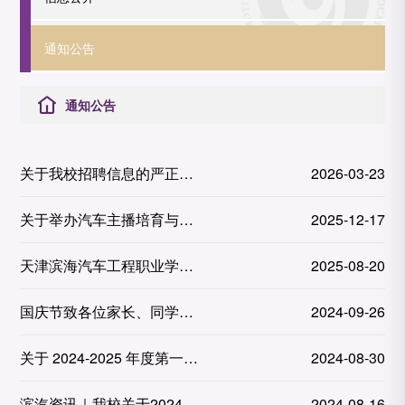
通知公告
通知公告
关于我校招聘信息的严正声
2026-03-23
明
关于举办汽车主播培育与创
2025-12-17
新论坛活动 (天津站)的通知
天津滨海汽车工程职业学院
2025-08-20
关于规范校园网络平台使用
国庆节致各位家长、同学们
2024-09-26
的严正声明
的一封信
关于 2024-2025 年度第一学
2024-08-30
期 开学开课第一天检查工作
滨汽资讯｜我校关于2024年
2024-08-16