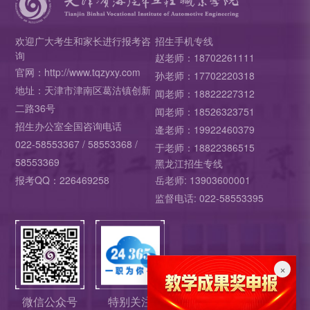
欢迎广大考生和家长进行报考咨
招生手机专线
询
赵老师：18702261111
官网：http://www.tqzyxy.com
孙老师：17702220318
地址：天津市津南区葛沽镇创新
闻老师：18822227312
二路36号
闻老师：18526323751
招生办公室全国咨询电话
逄老师：19922460379
022-58553367 / 58553368 /
于老师：18822386515
58553369
黑龙江招生专线
报考QQ：226469258
岳老师: 13903600001
监督电话: 022-58553395
×
微信公众号
特别关注