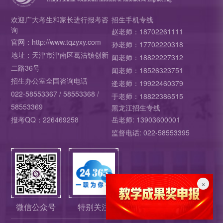
欢迎广大考生和家长进行报考咨
招生手机专线
询
赵老师：18702261111
官网：http://www.tqzyxy.com
孙老师：17702220318
地址：天津市津南区葛沽镇创新
闻老师：18822227312
二路36号
闻老师：18526323751
招生办公室全国咨询电话
逄老师：19922460379
022-58553367 / 58553368 /
于老师：18822386515
58553369
黑龙江招生专线
报考QQ：226469258
岳老师: 13903600001
监督电话: 022-58553395
×
微信公众号
特别关注