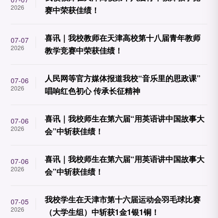
2026
赛中荣获佳绩！
喜讯｜我校教师在天津高校第十八届青年教师
07-07
2026
教学竞赛中荣获佳绩！
人民网等官方媒体报道我校“音乐里的思政课”
07-06
2026
唱响红色初心 传承长征精神
喜讯｜我校师生在第六届“用英语讲中国故事大
07-06
2026
会”中斩获佳绩！
喜讯｜我校师生在第六届“用英语讲中国故事大
07-06
2026
会”中斩获佳绩！
我校学生在天津市第十六届运动会羽毛球比赛
07-05
2026
（大学生组）中斩获1金1银1铜！