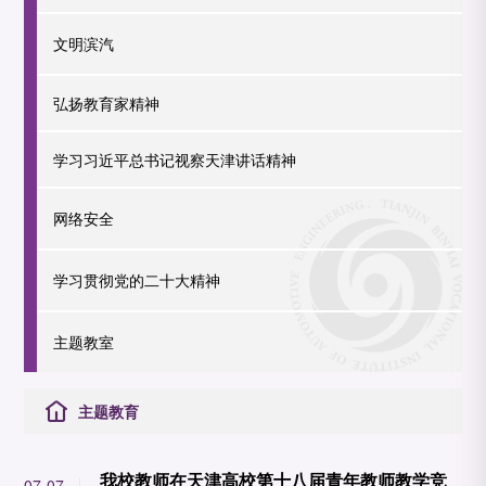
文明滨汽
弘扬教育家精神
学习习近平总书记视察天津讲话精神
网络安全
学习贯彻党的二十大精神
主题教室
主题教育
我校教师在天津高校第十八届青年教师教学竞
07-07