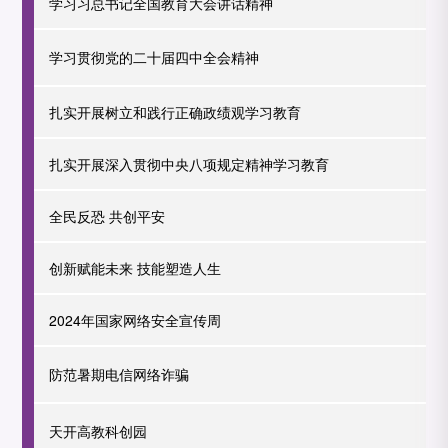
学习习总书记全国教育大会讲话精神
学习贯彻党的二十届四中全会精神
扎实开展树立和践行正确政绩观学习教育
扎实开展深入贯彻中央八项规定精神学习教育
全民反恐 共创平安
创新赋能未来 技能塑造人生
2024年国家网络安全宣传周
防范暑期电信网络诈骗
天开高教科创园