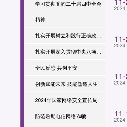
11-
话精神
学习贯彻党的二十届四中全会
2024
精神
扎实开展树立和践行正确政绩
11-
2024
观学习教育
扎实开展深入贯彻中央八项规
定精神学习教育
全民反恐 共创平安
11-
2024
创新赋能未来 技能塑造人生
2024年国家网络安全宣传周
11-
防范暑期电信网络诈骗
2024