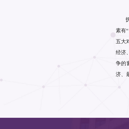
抚
素有
五大
经济
争的
济、