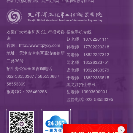
社会主义核心价值观
共产党员网
中国职业教育技术网
欢迎广大考生和家长进行报考咨
招生手机专线
询
赵老师：18702261111
官网：http://www.tqzyxy.com
孙老师：17702220318
地址：天津市津南区葛沽镇创新
闻老师：18822227312
二路36号
闻老师：18526323751
招生办公室全国咨询电话
逄老师：19922460379
022-58553367 / 58553368 /
于老师：18822386515
58553369
黑龙江招生专线
报考QQ：226469258
岳老师: 13903600001
监督电话: 022-58553395
×