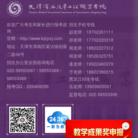
欢迎广大考生和家长进行报考咨
招生手机专线
询
赵老师：18702261111
官网：http://www.tqzyxy.com
孙老师：17702220318
地址：天津市津南区葛沽镇创新
闻老师：18822227312
二路36号
闻老师：18526323751
招生办公室全国咨询电话
逄老师：19922460379
022-58553367 / 58553368 /
于老师：18822386515
58553369
黑龙江招生专线
报考QQ：226469258
岳老师: 13903600001
监督电话: 022-58553395
×