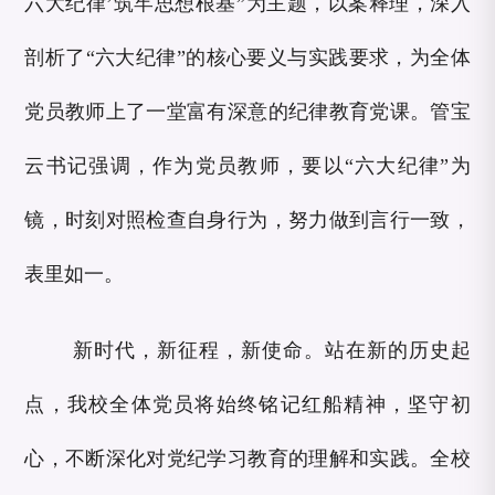
六大纪律’筑牢思想根基”为主题，以案释理，深入
剖析了“六大纪律”的核心要义与实践要求，为全体
党员教师上了一堂富有深意的纪律教育党课。管宝
云书记强调，作为党员教师，要以“六大纪律”为
镜，时刻对照检查自身行为，努力做到言行一致，
表里如一。
新时代，新征程，新使命。站在新的历史起
点，我校全体党员将始终铭记红船精神，坚守初
心，不断深化对党纪学习教育的理解和实践。全校