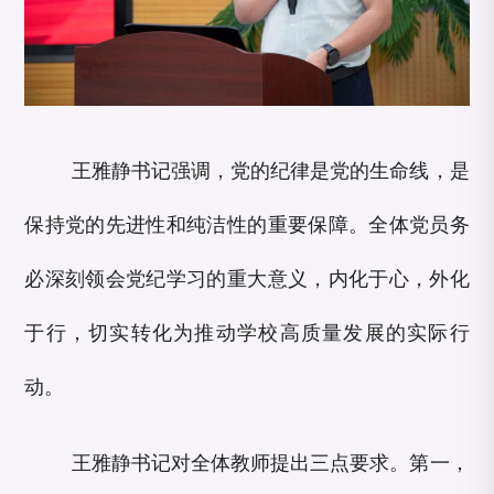
王雅静书记强调，党的纪律是党的生命线，是
保持党的先进性和纯洁性的重要保障。全体党员务
必深刻领会党纪学习的重大意义，内化于心，外化
于行，切实转化为推动学校高质量发展的实际行
动。
王雅静书记对全体教师提出三点要求。第一，