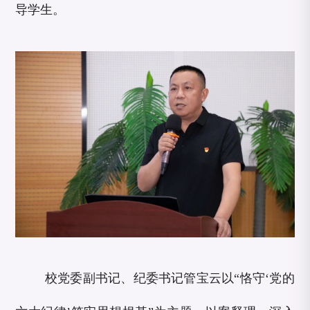
导学生。
校党委副书记、纪委书记管宝云以“恪守‘党的