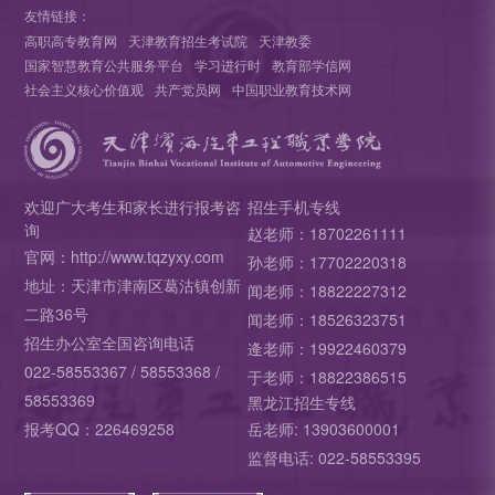
友情链接：
高职高专教育网
天津教育招生考试院
天津教委
国家智慧教育公共服务平台
学习进行时
教育部学信网
社会主义核心价值观
共产党员网
中国职业教育技术网
欢迎广大考生和家长进行报考咨
招生手机专线
询
赵老师：18702261111
官网：http://www.tqzyxy.com
孙老师：17702220318
地址：天津市津南区葛沽镇创新
闻老师：18822227312
二路36号
闻老师：18526323751
招生办公室全国咨询电话
逄老师：19922460379
022-58553367 / 58553368 /
于老师：18822386515
58553369
黑龙江招生专线
报考QQ：226469258
岳老师: 13903600001
监督电话: 022-58553395