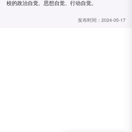
校的政治自觉、思想自觉、行动自觉。
发布时间：
2024-05-17
友情链接：
高职高专教育网
天津教育招生考试院
天津教委
国家智慧教育公共服务平台
学习进行时
教育部学信网
社会主义核心价值观
共产党员网
中国职业教育技术网
欢迎广大考生和家长进行报考咨
招生手机专线
询
赵老师：18702261111
官网：http://www.tqzyxy.com
孙老师：17702220318
地址：天津市津南区葛沽镇创新
闻老师：18822227312
二路36号
闻老师：18526323751
招生办公室全国咨询电话
逄老师：19922460379
022-58553367 / 58553368 /
于老师：18822386515
58553369
黑龙江招生专线
报考QQ：226469258
岳老师: 13903600001