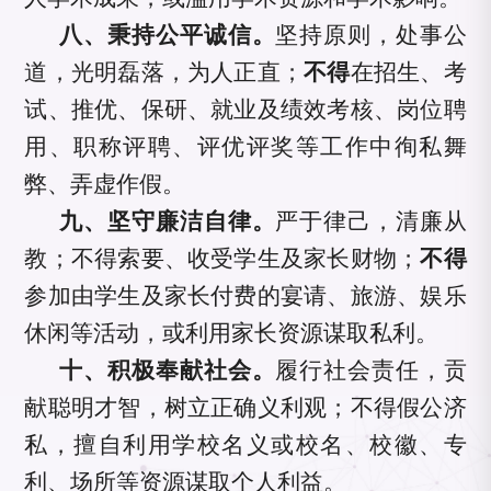
八、秉持公平诚信。
坚持原则，处事公
道，光明磊落，为人正直；
不得
在招生、考
试、推优、保研、就业及绩效考核、岗位聘
用、职称评聘、评优评奖等工作中徇私舞
弊、弄虚作假。
九、坚守廉洁自律。
严于律己，清廉从
教；不得索要、收受学生及家长财物
；
不得
参加由学生及家长付费的宴请、旅游、娱乐
休
闲等活动，或利用家长资源谋取私利。
十、积极奉献社会。
履行社会责任，贡
献聪明才智，树立正确义利观；不得假公济
私，擅自利用学校名义或校名、校徽、专
利、场所等资源谋取个人利益。