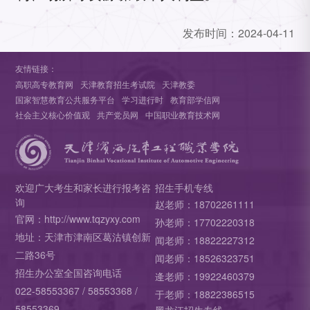
发布时间：
2024-04-11
友情链接：
高职高专教育网
天津教育招生考试院
天津教委
国家智慧教育公共服务平台
学习进行时
教育部学信网
社会主义核心价值观
共产党员网
中国职业教育技术网
欢迎广大考生和家长进行报考咨
招生手机专线
询
赵老师：18702261111
官网：http://www.tqzyxy.com
孙老师：17702220318
地址：天津市津南区葛沽镇创新
闻老师：18822227312
二路36号
闻老师：18526323751
招生办公室全国咨询电话
逄老师：19922460379
022-58553367 / 58553368 /
于老师：18822386515
58553369