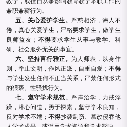
教学，或擅自从事影响教育教学本职工作的
兼职兼薪行为。
五、关心爱护学生。
严慈相济，诲人不
倦，真心关爱学生，严格要求学生，做学生
良师益友；
不得
要求学生从事与教学、科
研、社会服务无关的事宜。
六、坚持言行雅正。
为人师表，以身作
则，举止文明，作风正派，自重自爱；
不得
与学生发生任何不正当关系，严禁任何形式
的猥亵、性骚扰行为。
七、遵守学术规范。
严谨治学，力戒浮
躁，潜心问道，勇于探索，坚守学术良知，
反对学术不端；
不得
抄袭剽窃、篡改侵吞他
人学术成果，或滥用学术资源和学术影响。