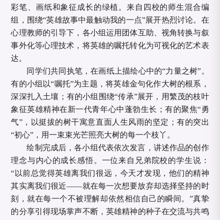
彩笔、画纸和象征成长的绿植。来自四校的师生混合编
组，围绕“英雄故事中最触动我的一点”展开热烈讨论。在
心理教师的引导下，各小组运用团体互助、视角转换与叙
事外化等心理技术，将英雄的嘱托转化为可视化的艺术表
达。
同学们共同执笔，在画纸上描绘心中的
“力量之树”。
有的小组以“嘱托”为主题，将英雄金句化作大树的根系，
深深扎入土壤；有的小组围绕“传承”展开，用繁茂的枝叶
象征英雄精神在新一代青年心中蓬勃生长；有的聚焦“勇
气”，以挺拔的树干寓意直面人生风雨的坚定；有的突出
“初心”，用一束束光芒照亮大树的每一个枝丫。
绘制完成后，各小组代表依次发言，讲述作品的创作
理念与内心的成长感悟。一位来自兄弟院校的学生说：
“以前总觉得英雄离我们很远，今天才发现，他们的精神
其实离我们很近——就在每一次想要放弃却选择坚持的时
刻，就在每一个不被理解却依然相信自己的瞬间。”真挚
的分享引得现场掌声不断，英雄精神的种子在交流与共鸣