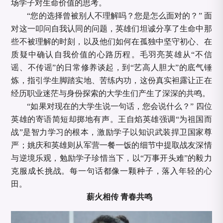
场学子对生命价值的思考。
“您的选择曾被别人不理解吗？您是怎么面对的？” 面
对这一叩问自我认同的问题，英雄们坦诚分享了生命中那
些不被理解的时刻，以及他们如何在孤独中坚守初心、在
质疑中确认自我价值的心路历程。毛羽亮英雄从“不信
谣、不传谣”的日常修养谈起，到“艺高人胆大”的底气锤
炼，指引学生脚踏实地、苦练内功，这份真实袒露让正在
经历职业迷茫与身份探索的大学生们产生了深深的共鸣。
“如果对现在的大学生说一句话，您会说什么？” 四位
英雄的寄语简短却掷地有声。王自焰英雄强调“为祖国而
战”是智力学习的根本，激励学子以知识武装捍卫国家尊
严；姚庆和英雄则从军营一餐一饭的细节中提取战友深情
与逆境乐观，勉励学子珍惜当下，以“万事开头难”的毅力
克服成长挑战。每一句话都像一颗种子，落入年轻的心
田。
薪火相传
青春共鸣