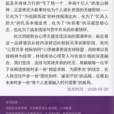
提及并身体力行的“亏了我一个，幸福十亿人”的老山精
神，正是将宏大叙事转化为个人成长资源的关键密钥——
它化为了“为祖国而战”的科技报国志向，化为了“艺高人
胆大”的扎实本领追求，化为了“向前看”的乐观坚韧心
态，也化为了战友情深与苦中作乐的朴素情怀。
此次四校联合心理主题交流活动的圆满举办，标志着
这一品牌项目从校内深耕迈向校际共享的新阶段。依托
“心育共享·校际协同”心理健康资源支持联盟，四校将以英
雄精神为纽带，持续推动心理育人与价值引领的深度融
合。我们坚信，这段与英雄并肩的经历，将赋能每一位学
子在精进技能时多一份“精益求精、为国争光”的信念，在
人际交往中多一份“团结协作、诚实守信”的品格，在规划
未来时多一份“将个人发展融入时代需要”的格局。
发布时间：
2026-05-26
友情链接：
高职高专教育网
天津教育招生考试院
天津教委
国家智慧教育公共服务平台
学习进行时
教育部学信网