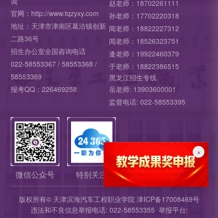
询
赵老师：18702261111
官网：http://www.tqzyxy.com
孙老师：17702220318
地址：天津市津南区葛沽镇创新
闻老师：18822227312
二路36号
闻老师：18526323751
招生办公室全国咨询电话
逄老师：19922460379
022-58553367 / 58553368 /
于老师：18822386515
58553369
黑龙江招生专线
报考QQ：226469258
岳老师: 13903600001
监督电话: 022-58553395
×
微信公众号
特别关注
版权所有©
天津滨海汽车工程职业学院
津ICP备17008469号
违法和不良信息举报电话: 022-58553355 举报平台: