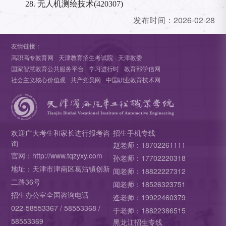
28.
无人机测绘技术
(
420307
)
发布时间：
2026-02-28
友情链接：
高职高专教育网
天津教育招生考试院
天津教委
国家智慧教育公共服务平台
学习进行时
教育部学信网
社会主义核心价值观
共产党员网
中国职业教育技术网
欢迎广大考生和家长进行报考咨
招生手机专线
询
赵老师：18702261111
官网：http://www.tqzyxy.com
孙老师：17702220318
地址：天津市津南区葛沽镇创新
闻老师：18822227312
二路36号
闻老师：18526323751
招生办公室全国咨询电话
逄老师：19922460379
022-58553367 / 58553368 /
于老师：18822386515
58553369
黑龙江招生专线