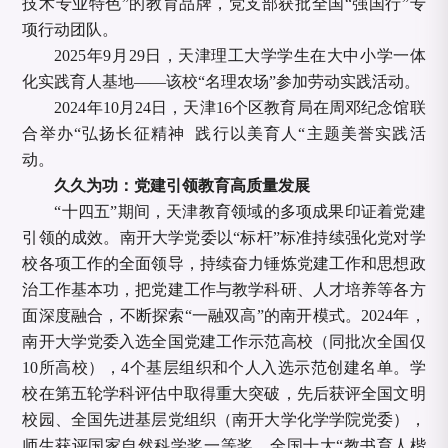
技术专业特色”的教育品牌，党支部获批全国“强国行”专
项行动团队。
2025年9月29日，天津理工大学学生在大中小学一体
化实践育人基地——该校“名理农场”参加劳动实践活动。
2024年10月24日，天津16个区教育局在周邓纪念馆联
合举办“弘扬长征精神 践行以美育人“主题美誉实践活
动。
久久为功：党建引领教育高质量发展
“十四五”期间，天津教育领域的多项成果印证着党建
引领的成效。南开大学党委以“标杆”标准持续强化党对学
校各项工作的全面领导，持续奋力锤炼党建工作和思想政
治工作基本功，把党建工作与教学科研、人才培养等各方
面深度融合，不断探索“一融双高”的南开模式。2024年，
南开大学党委入选全国党建工作示范高校（同批次全国仅
10所高校），4个基层组织和个人入选示范创建名单。学
校在第五轮学科评估中取得重大突破，先后获评全国文明
校园、全国先进基层党组织（南开大学化学学院党委），
师生获评国家自然科学奖一等奖、全国十大“教书育人楷