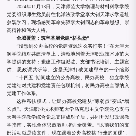
2024年11月13日，天津师范大学物理与材料科学学院
党委组织师生党员前往北洋法政学堂李大钊天津求学遗址
参观学习，现场感受革命先驱李大钊同志的革命思想、崇
高精神和伟大人格。
全域覆盖：筑牢基层党建
“桥头堡”
“没想到公办高校的党建资源这么实打实！”在天津天
狮学院结对共建清单上，清晰地列着天津职业技术师范大
学提供的支持：党建工作组派驻、支部书记培训、主题宣
讲、思政课共研等。这是天津打破党建壁垒的一个缩影
——“十四五”期间建立的公办高校、民办高校、独立学院
党建结对共建和党建责任包联机制，将民办高校全部纳入
党建工作体系。
这种帮扶模式，让民办高校党建从
“薄弱点”变成“增
长点”。天津职业技术师范大学马克思主义学院党总支与
天狮学院教学综合党总支结成对子后，共同开发思政课教
学指南，实现全体思政教师培训全覆盖。“以前我们的支
部活动就是读文件，现在跟着公办高校搞‘行走的党课’，