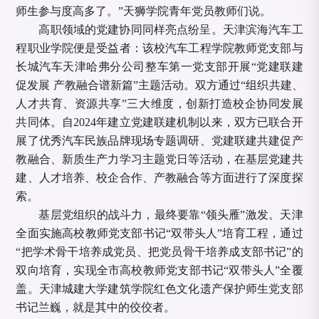
师生参与度高多了。”天狮学院青年党员教师们说。
高职领域的党建协同同样亮点纷呈。天津滨海汽车工
程职业学院便是受益者：该校汽车工程学院教师党支部与
长城汽车天津哈弗分公司整车第一党支部开展
“党建联建
促发展 产教融合谱新篇”主题活动。双方通过“组织共建、
人才共育、资源共享”三大维度，创新打造校企协同发展
共同体。自2024年建立党建联建机制以来，双方已联合开
展了优秀汽车民族品牌现场专题调研、党建联建共建促产
教融合、新质生产力学习主题党日等活动，在基层党建共
建、人才培养、校企合作、产教融合等方面进行了深度探
索。
基层党组织的战斗力，最终要靠
“领头雁”激发。天津
全面实施高校教师党支部书记“双带头人”培育工程，通过
“把学术骨干培养成党员、把党员骨干培养成支部书记”的
双向培育，实现全市高校教师党支部书记“双带头人”全覆
盖。天津城建大学建筑学院红色文化遗产保护师生党支部
书记兰巍，就是其中的佼佼者。