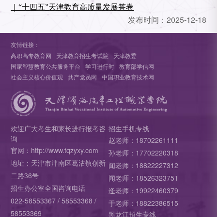
｜“十四五”天津教育高质量发展答卷
发布时间：
2025-12-18
友情链接：
高职高专教育网
天津教育招生考试院
天津教委
国家智慧教育公共服务平台
学习进行时
教育部学信网
社会主义核心价值观
共产党员网
中国职业教育技术网
欢迎广大考生和家长进行报考咨
招生手机专线
询
赵老师：18702261111
官网：http://www.tqzyxy.com
孙老师：17702220318
地址：天津市津南区葛沽镇创新
闻老师：18822227312
二路36号
闻老师：18526323751
招生办公室全国咨询电话
逄老师：19922460379
022-58553367 / 58553368 /
于老师：18822386515
58553369
黑龙江招生专线