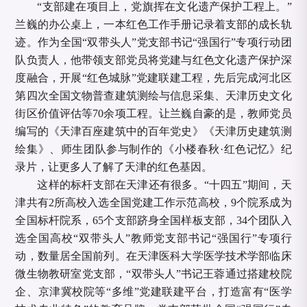
“支部建在项目上，党旗挥在文化遗产保护工程上。”
兰巍的办公桌上，一本红色工作手册记录着支部的成长轨
迹。作为全国“双带头人”党支部书记“强国行”专项行动团
队负责人，他带领支部党员将党建与红色文化遗产保护深
度融合，开展“红色城脉”党建联建工程，先后完成河北区
第四次全国文物普查建筑测绘与信息采集、天津历史文化
街区价值评估等70余项工程。让兰巍自豪的是，教师党员
编写的《天津百座建筑中的百年党史》《天津历史建筑测
绘集》、师生团队参与制作的《小楼春秋·红色记忆》纪
录片，让更多人了解了天津的红色基因。
这样的标杆支部在天津还有很多。
“十四五”期间，天
津共有2所高校入选全国党建工作示范高校，9个院系成为
全国标杆院系，65个支部跻身全国样板支部，34个团队入
选全国高校“双带头人”教师党支部书记“强国行”专项行
动，数量居全国前列。在天津医科大学医学技术学部临床
微生物教研室党支部，“双带头人”书记王蓉通过搭建校院
企、京津冀校院等“多维”党建联建平台，打造富有“医学