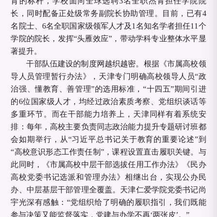
育的标杆，学校面向全球选聘3名全职杰青担任学院院
长，同时配备正处级常务副院长协助管理。目前，已有4
名院士、6名全职国家级领军人才及1名知名学者担任11个
学院的院长，发挥“头雁效应”，带动学科专业整体水平显
著提升。
干部队伍建设的制度网越织越密。根据《市属高校领
导人员管理暂行办法》，天津专门明确高校领导人员
“政
治强、懂教育、善管理”的选用标准，“十四五”期间引进
的6位国家级人才，均经过政治素质考察、党组织谈话等
多重环节。而在干部能力培养上，天津同样有着系统安
排：每年，高校主要负责同志政治能力提升专题研讨班都
会如期举行，从“习近平总书记关于教育的重要论述”到
“高校意识形态工作责任制”，课程设置直击履职关键。与
此同时，《市属高校中层干部选拔任用工作办法》《民办
高校党委书记选派和管理办法》相继出台，实现公办民
办、中层基层干部管理全覆盖。天津仁爱学院党委书记尚
宇光深有感触：“党组织给了明确的履职指引，我们既能
参与决策又能监督落实，党建与办学不再‘两张皮’。”