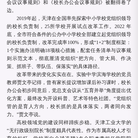
会议议事规则》和《校长办公会议事规则》被翻得卷了
边。
2019年起，天津在全国率先探索中小学校党组织领导
的校长负责制，25所学校开展试点改革工作。2022 年
底，全市符合条件的公办中小学校全部建立起党组织领导
的校长负责制，改革完成率100%，形成“1+2”制度框架：
1个实施办法明确18项核心措施，配套任务清单与议事规
则示范文本，彻底厘清党组织“把方向、管大局、作决
策、抓班子、带队伍、保落实”的具体路径。
改革带来的变化实实在在。实验中学滨海学校的党员
教师贾文亭记得，曾有家长提议增加课后补习课时，校长
办公会初步同意后，党总支会议从
“五育并举”角度提出优
化方案，最终改为开设科普、艺术等特色社团。“党组织
管的是育人方向，校长抓的是具体落实，两者同向发
力。”贾文亭说。
高校领域党的建设同样蹄疾步稳。天津工业大学的
“无行政级别院长”制度颇具代表性。作为市属高校人才引