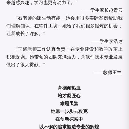
来越感兴趣，学习也更有动力了。”
——学生家长赵青云
“石老师的课生动有趣，她会用很多实际案例帮助我
们理解知识。在软件工坊，她给了我们很多锻炼的机会，
让我成长了许多。”
——学生李浩达
“玉娇老师工作认真负责，在专业建设和教学改革上
积极探索。她带领的团队充满活力，为软件技术专业发展
做出了很大贡献。”
——教师王兰
育德倾热血
培才凝匠心
难题虽繁
她愿一步步去攻克
在创新探索中
以不懈的追求塑造专业的辉煌