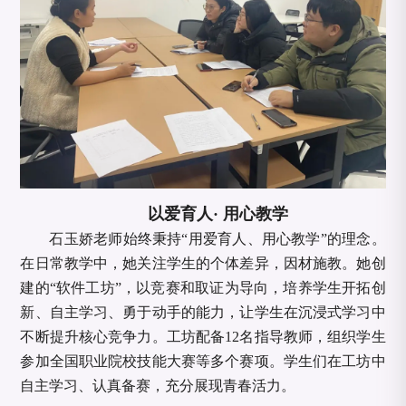
以爱育人· 用心教学
石玉娇老师始终秉持“用爱育人、用心教学”的理念。
在日常教学中，她关注学生的个体差异，因材施教。她创
建的“软件工坊”，以竞赛和取证为导向，培养学生开拓创
新、自主学习、勇于动手的能力，让学生在沉浸式学习中
不断提升核心竞争力。工坊配备12名指导教师，组织学生
参加全国职业院校技能大赛等多个赛项。学生们在工坊中
自主学习、认真备赛，充分展现青春活力。