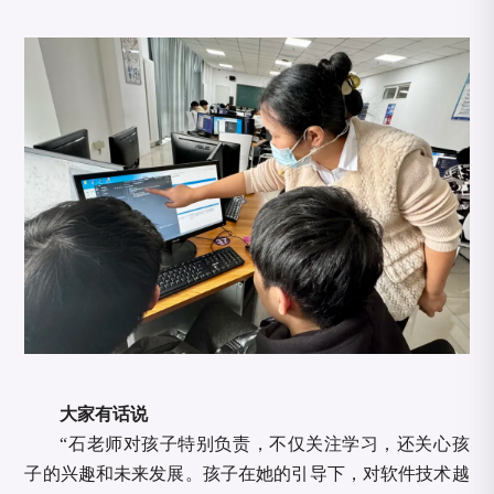
大家有话说
“石老师对孩子特别负责，不仅关注学习，还关心孩
子的兴趣和未来发展。孩子在她的引导下，对软件技术越