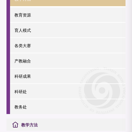
教育资源
育人模式
各类大赛
产教融合
科研成果
科研处
教务处
教学方法