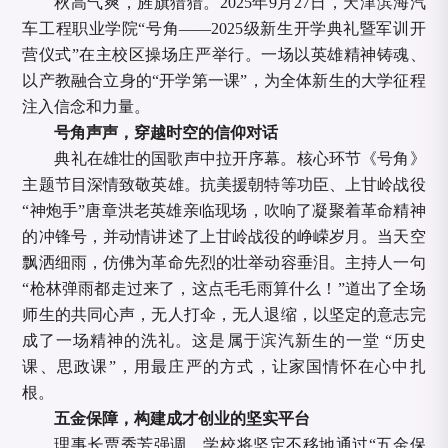
秋高气爽，旌旗猎猎。2025年9月27日，天津滨海汽
车工程职业学院“号角——2025级新生开学典礼暨军训开
营仪式”在主校区操场庄严举行。一场以英雄精神铸魂、
以产教融合立身的“开学第一课”，为全体新生的大学征程
注入信念和力量。
号角声声，穿越时空的信仰对话
典礼在雄壮的国歌声中拉开序幕。核心环节《号角》
主题节目深情致敬英雄。抗美援朝特等功臣、上甘岭战役
“神炮手”唐章洪老英雄亲临现场，吹响了凝聚着革命精神
的冲锋号，并动情讲述了上甘岭战役的峥嵘岁月。当天空
飘洒细雨，仿佛为革命先烈的壮举动容垂泪。主持人一句
“枪林弹雨都走过来了，这点毛毛雨算什么！”道出了全场
师生的共同心声，无人打伞，无人退缩，以坚定的意志完
成了一场精神的洗礼。这是属于滨汽新生的一堂 “历史
课、思政课”，用最庄严的方式，让家国情怀在心中扎
根。
五金保障，构建成才创业的坚实平台
理事长贾秀芳强调，学校将坚定不移地通过“五金保