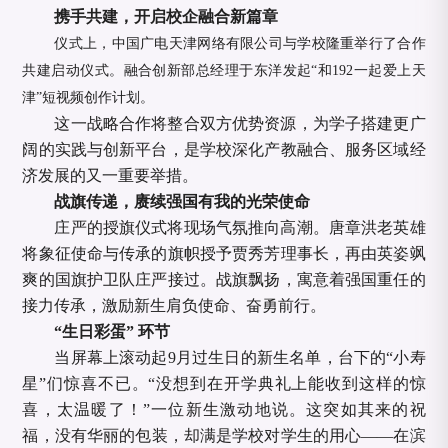
携手共建，开启校企融合新篇章
仪式上，中国广电天津网络有限公司与学校隆重举行了合作
共建启动仪式。融合创新部总经理于东洋发起“和192一起爱上天
津”短视频创作计划。
这一战略合作将整合双方优势资源，为学子搭建更广
阔的实践与创新平台，是学校深化产教融合、服务区域经
济发展的又一重要举措。
战旗传递，赓续强国有我的光荣使命
庄严的授旗仪式将现场气氛推向高潮。唐章洪老英雄
将象征使命与传承的旗帜授予贾秀芳理事长，再由英姿飒
爽的国旗护卫队庄严接过。战旗飘扬，寓意着强国重任的
接力传承，激励新生肩负使命、奋勇前行。
“生日彩蛋” 环节
当屏幕上滚动起9月过生日的新生名单，台下的“小寿
星”们惊喜不已。“没想到在开学典礼上能收到这样的惊
喜，太温暖了！”一位新生激动地说。这突如其来的祝
福，没有华丽的包装，却满是学校对学生的用心——在滨