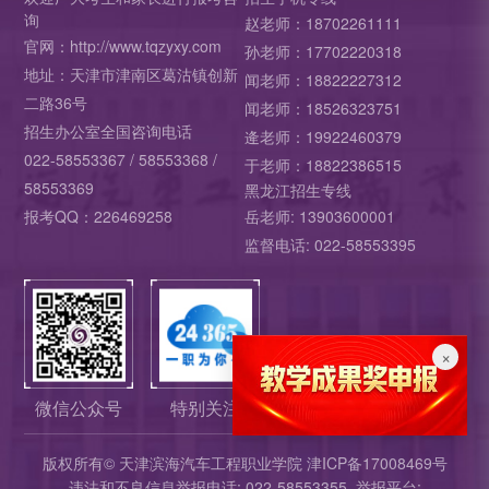
询
赵老师：18702261111
官网：http://www.tqzyxy.com
孙老师：17702220318
地址：天津市津南区葛沽镇创新
闻老师：18822227312
二路36号
闻老师：18526323751
招生办公室全国咨询电话
逄老师：19922460379
022-58553367 / 58553368 /
于老师：18822386515
58553369
黑龙江招生专线
报考QQ：226469258
岳老师: 13903600001
监督电话: 022-58553395
×
微信公众号
特别关注
版权所有©
天津滨海汽车工程职业学院
津ICP备17008469号
违法和不良信息举报电话: 022-58553355 举报平台: