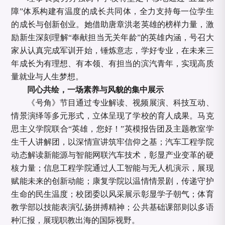
障”体系构建有温度的成长共同体，全力支持每一位学生
的成长与创新创业。她借助唐章洪老英雄的榜样力量，激
励新生深刻理解“奉献担当无关年龄”的英雄内涵，号召大
家从认真完成军训开始，锤炼意志，学好专业，在未来三
年成长为有理想、有本领、有担当的滨汽青年，实现高质
量就业与人生梦想。
同心共绘，一场素养与风貌的集中展示
《号角》节目通过专业解读、视频展演、科技互动、
情景演绎等多元形式，立体呈现了学校的育人成果。马克
思主义学院联合
“
英雄，您好！
”
英模报告团及主题教室学
生千人讲解团，以深情宣讲筑牢信仰之基；汽车工程学院
动态解读新能源与智能网联汽车技术，彰显产业变革的硬
核力量；信息工程学院通过人工智能与无人机演示，展现
赋能未来的创新动能；康复学院以温情情景剧，传递守护
生命的民生温度；校团委以风采展示彰显学子朝气；体育
教学部以技能表演弘扬拼搏精神；公共基础课部则以多语
种汇报，展现职教出海的国际视野。