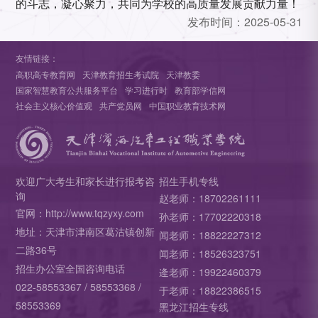
的斗志，凝心聚力，共同为学校的高质量发展贡献力量！
发布时间：
2025-05-31
友情链接：
高职高专教育网
天津教育招生考试院
天津教委
国家智慧教育公共服务平台
学习进行时
教育部学信网
社会主义核心价值观
共产党员网
中国职业教育技术网
欢迎广大考生和家长进行报考咨
招生手机专线
询
赵老师：18702261111
官网：http://www.tqzyxy.com
孙老师：17702220318
地址：天津市津南区葛沽镇创新
闻老师：18822227312
二路36号
闻老师：18526323751
招生办公室全国咨询电话
逄老师：19922460379
022-58553367 / 58553368 /
于老师：18822386515
58553369
黑龙江招生专线