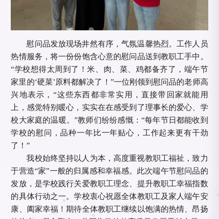
慰问品发放现场井然有序，气氛温馨热烈。工作人员
热情服务，将一份份饱含心意的慰问品送到教职工手中。
“学校想得太周到了！米、肉、菜、鸡都备齐了，端午节
家里的‘硬菜’原料都解决了！”一位刚领到慰问品的老师高
兴地表示，“这些东西都非常实用，直接带回家就能用
上，感觉特别暖心，实实在在感受到了理事长的爱心、学
校大家庭的温暖。”教师们纷纷感慨：“每年节日都能收到
学校的慰问，品种一年比一年贴心，工作起来更有干劲
了！”
我校始终坚持以人为本，高度重视教职工福祉，致力
于营造“家”一般的归属感和幸福感。此次端午节慰问品的
发放，是学校践行关爱教职工理念、提升教职工幸福指数
的具体行动之一。学校衷心祝愿全体教职工及家人端午安
康、阖家幸福！期待全体教职工继续以饱满的热情、昂扬